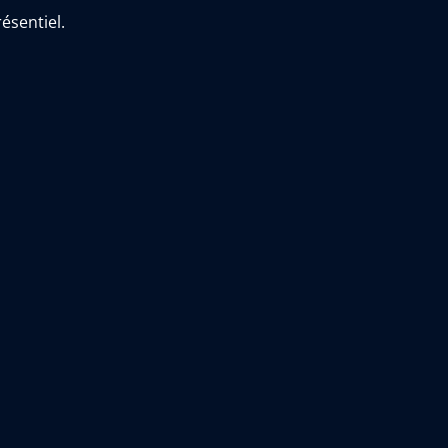
ésentiel.
sans réponse, je m’en remets alors au droit local du
Quentin et accepte que lesdits enregistrements reçoivent la