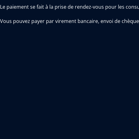
Le paiement se fait à la prise de rendez-vous pour les consu
Vous pouvez payer par virement bancaire, envoi de chèque
Les informations bancaires vous seront automatiquement en
En cas de non-paiement de votre part, vous recevrez une rel
commerce.
Validité des échanges électroniques :
Le Client reconnaît la validité et la force probante des éc
même force probante qu’un écrit signé de manière manuscr
Droit applicable et juridictions compétentes