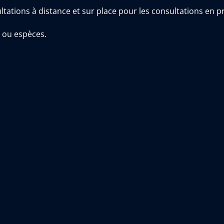
ltations à distance et sur place pour les consultations en pr
 ou espèces.
voyées par mail une fois le rendez-vous réservé en ligne.
ance automatique à la fin du mois. Si cette dernière reste 
hanges et enregistrements électroniques réalisés par Jeanne 
ite.
 :